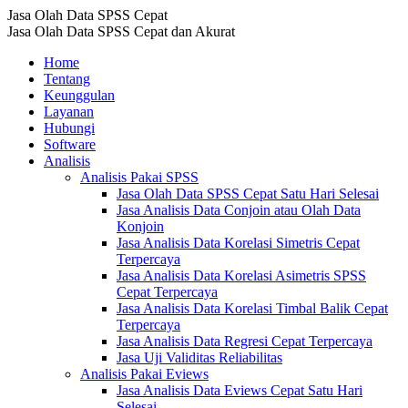
Skip
Jasa Olah Data SPSS Cepat
to
Jasa Olah Data SPSS Cepat dan Akurat
content
Home
Tentang
Keunggulan
Layanan
Hubungi
Software
Analisis
Analisis Pakai SPSS
Jasa Olah Data SPSS Cepat Satu Hari Selesai
Jasa Analisis Data Conjoin atau Olah Data
Konjoin
Jasa Analisis Data Korelasi Simetris Cepat
Terpercaya
Jasa Analisis Data Korelasi Asimetris SPSS
Cepat Terpercaya
Jasa Analisis Data Korelasi Timbal Balik Cepat
Terpercaya
Jasa Analisis Data Regresi Cepat Terpercaya
Jasa Uji Validitas Reliabilitas
Analisis Pakai Eviews
Jasa Analisis Data Eviews Cepat Satu Hari
Selesai