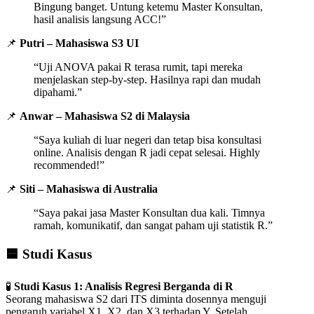
Bingung banget. Untung ketemu Master Konsultan,
hasil analisis langsung ACC!”
📌
Putri – Mahasiswa S3 UI
“Uji ANOVA pakai R terasa rumit, tapi mereka
menjelaskan step-by-step. Hasilnya rapi dan mudah
dipahami.”
📌
Anwar – Mahasiswa S2 di Malaysia
“Saya kuliah di luar negeri dan tetap bisa konsultasi
online. Analisis dengan R jadi cepat selesai. Highly
recommended!”
📌
Siti – Mahasiswa di Australia
“Saya pakai jasa Master Konsultan dua kali. Timnya
ramah, komunikatif, dan sangat paham uji statistik R.”
🟦 Studi Kasus
🧪
Studi Kasus 1: Analisis Regresi Berganda di R
Seorang mahasiswa S2 dari ITS diminta dosennya menguji
pengaruh variabel X1, X2, dan X3 terhadap Y. Setelah