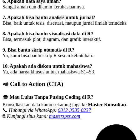
6. Apakah data saya aman?
Sangat aman dan dijamin kerahasiaannya.
7. Apakah bisa bantu analisis untuk jurnal?
Bisa, baik untuk tesis, disertasi, maupun jurnal ilmiah terindeks.
8. Apakah bisa bantu visualisasi data di R?
Bisa, termasuk plot, diagram, dan grafik interaktif.
9. Bisa bantu skrip otomatis di R?
Ya, kami bisa bantu skrip R sesuai kebutuhan.
10. Apakah ada diskon untuk mahasiswa?
Ya, ada harga khusus untuk mahasiswa S1–S3.
📣 Call to Action (CTA)
🎓
Mau Lulus Tanpa Pusing Coding di R?
Konsultasikan data kamu sekarang juga ke
Master Konsultan
.
📞
Hubungi via WhatsApp:
0812-3585-0237
🌐
Kunjungi situs kami:
masterspss.com