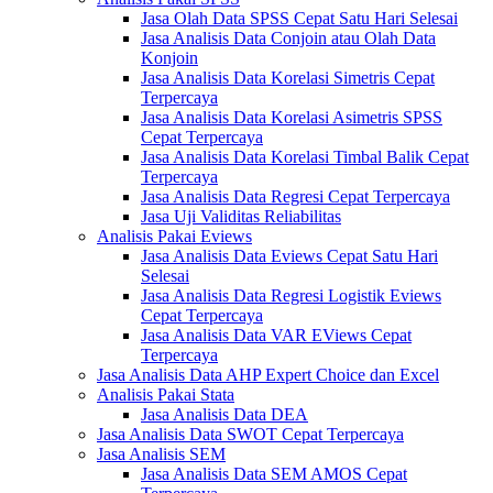
Jasa Olah Data SPSS Cepat Satu Hari Selesai
Jasa Analisis Data Conjoin atau Olah Data
Konjoin
Jasa Analisis Data Korelasi Simetris Cepat
Terpercaya
Jasa Analisis Data Korelasi Asimetris SPSS
Cepat Terpercaya
Jasa Analisis Data Korelasi Timbal Balik Cepat
Terpercaya
Jasa Analisis Data Regresi Cepat Terpercaya
Jasa Uji Validitas Reliabilitas
Analisis Pakai Eviews
Jasa Analisis Data Eviews Cepat Satu Hari
Selesai
Jasa Analisis Data Regresi Logistik Eviews
Cepat Terpercaya
Jasa Analisis Data VAR EViews Cepat
Terpercaya
Jasa Analisis Data AHP Expert Choice dan Excel
Analisis Pakai Stata
Jasa Analisis Data DEA
Jasa Analisis Data SWOT Cepat Terpercaya
Jasa Analisis SEM
Jasa Analisis Data SEM AMOS Cepat