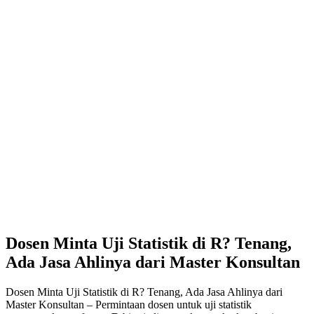
Dosen Minta Uji Statistik di R? Tenang,
Ada Jasa Ahlinya dari Master Konsultan
Dosen Minta Uji Statistik di R? Tenang, Ada Jasa Ahlinya dari
Master Konsultan – Permintaan dosen untuk uji statistik