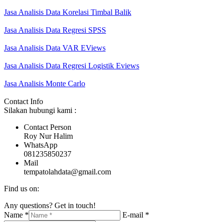
Jasa Analisis Data Korelasi Timbal Balik
Jasa Analisis Data Regresi SPSS
Jasa Analisis Data VAR EViews
Jasa Analisis Data Regresi Logistik Eviews
Jasa Analisis Monte Carlo
Contact Info
Silakan hubungi kami :
Contact Person
Roy Nur Halim
WhatsApp
081235850237
Mail
tempatolahdata@gmail.com
Find us on:
Facebook
X
Dribbble
YouTube
Any questions? Get in touch!
page
page
page
page
Name *
E-mail *