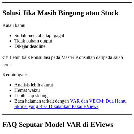
Solusi Jika Masih Bingung atau Stuck
Kalau kamu:
Sudah mencoba tapi gagal
Tidak paham output
Dikejar deadline
👉 Lebih baik konsultasi pada Master Konsultan daripada salah
terus
Keuntungan:
Analisis lebih akurat
Hemat waktu
Lebih siap sidang
Baca halaman terkait dengan
VAR dan VECM: Dua Hantu
Skripsi yang Bisa Dikalahkan Pakai EViews
FAQ Seputar Model VAR di EViews