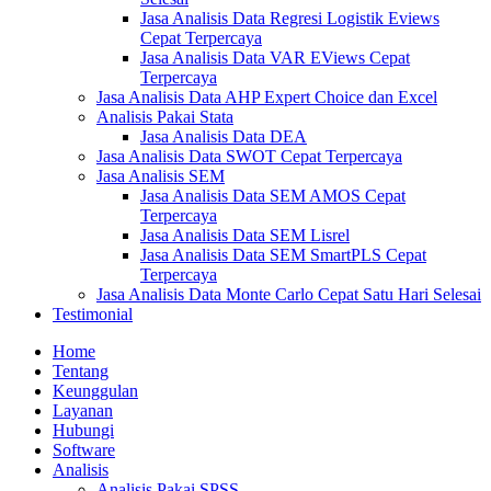
Jasa Analisis Data Regresi Logistik Eviews
Cepat Terpercaya
Jasa Analisis Data VAR EViews Cepat
Terpercaya
Jasa Analisis Data AHP Expert Choice dan Excel
Analisis Pakai Stata
Jasa Analisis Data DEA
Jasa Analisis Data SWOT Cepat Terpercaya
Jasa Analisis SEM
Jasa Analisis Data SEM AMOS Cepat
Terpercaya
Jasa Analisis Data SEM Lisrel
Jasa Analisis Data SEM SmartPLS Cepat
Terpercaya
Jasa Analisis Data Monte Carlo Cepat Satu Hari Selesai
Testimonial
Home
Tentang
Keunggulan
Layanan
Hubungi
Software
Analisis
Analisis Pakai SPSS