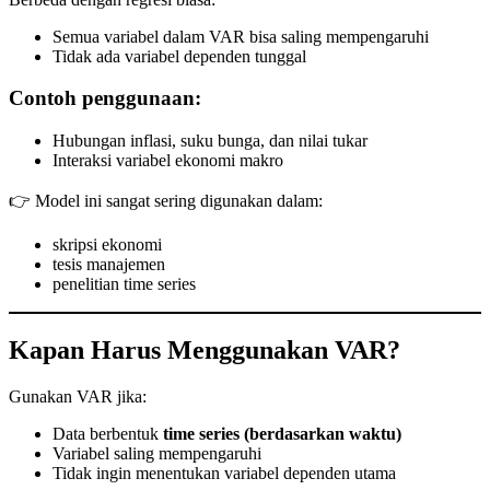
Semua variabel dalam VAR bisa saling mempengaruhi
Tidak ada variabel dependen tunggal
Contoh penggunaan:
Hubungan inflasi, suku bunga, dan nilai tukar
Interaksi variabel ekonomi makro
👉 Model ini sangat sering digunakan dalam:
skripsi ekonomi
tesis manajemen
penelitian time series
Kapan Harus Menggunakan VAR?
Gunakan VAR jika:
Data berbentuk
time series (berdasarkan waktu)
Variabel saling mempengaruhi
Tidak ingin menentukan variabel dependen utama