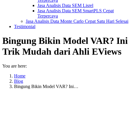
Terpercaya
Jasa Analisis Data SEM Lisrel
Jasa Analisis Data SEM SmartPLS Cepat
Terpercaya
Jasa Analisis Data Monte Carlo Cepat Satu Hari Selesai
Testimonial
Bingung Bikin Model VAR? Ini
Trik Mudah dari Ahli EViews
You are here:
Home
Blog
Bingung Bikin Model VAR? Ini…