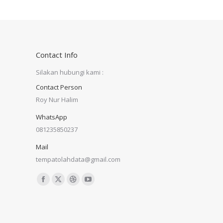
Facebook
X
Contact Info
Silakan hubungi kami :
Contact Person
Roy Nur Halim
WhatsApp
081235850237
Mail
tempatolahdata@gmail.com
Find us on:
Facebook
X
Dribbble
YouTube
page
page
page
page
opens
opens
opens
opens