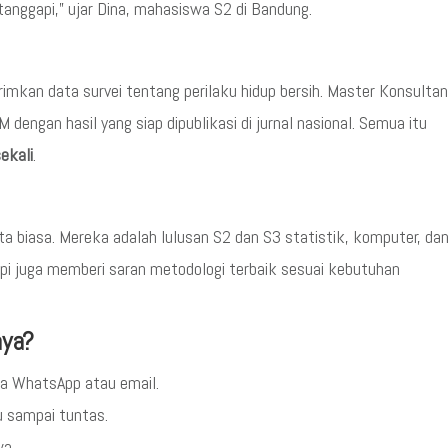
itanggapi,” ujar Dina, mahasiswa S2 di Bandung.
imkan data survei tentang perilaku hidup bersih. Master Konsultan
 dengan hasil yang siap dipublikasi di jurnal nasional. Semua itu
ekali
.
ta biasa. Mereka adalah lulusan S2 dan S3 statistik, komputer, da
api juga memberi saran metodologi terbaik sesuai kebutuhan
aya?
ia WhatsApp atau email.
u sampai tuntas.
a.