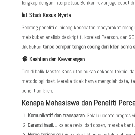
lengkap dengan interpretasi. Bahkan revisi juga cepat d
📊 Studi Kasus Nyata
Seorang peneliti di bidang kesehatan masyarakat mengir
melakukan analisis deskriptif, korelasi Pearson, dan SEM
dilakukan
tanpa campur tangan coding dari klien sama s
🧠 Keahlian dan Kewenangan
Tim di balik Master Konsultan bukan sekadar teknisi da
metodologi riset. Mereka tidak hanya mengolah data, t
penelitian klien.
Kenapa Mahasiswa dan Peneliti Perc
Komunikatif dan transparan.
Selalu update progres v
Garansi hasil.
Jika ada revisi dari dosen, mereka bant
Harga terjangkau.
Ada paket khusus untuk mahasisw