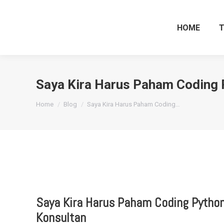
HOME
Saya Kira Harus Paham Coding P
You are here:
Home
Blog
Saya Kira Harus Paham Coding…
Saya Kira Harus Paham Coding Python
Konsultan