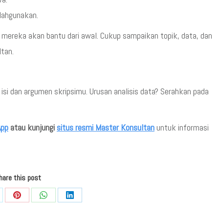
alahgunakan.
 mereka akan bantu dari awal. Cukup sampaikan topik, data, dan
ltan.
isi dan argumen skripsimu. Urusan analisis data? Serahkan pada
pp
atau kunjungi
situs resmi Master Konsultan
untuk informasi
hare this post
re
Share
Share
Share
on
on
on