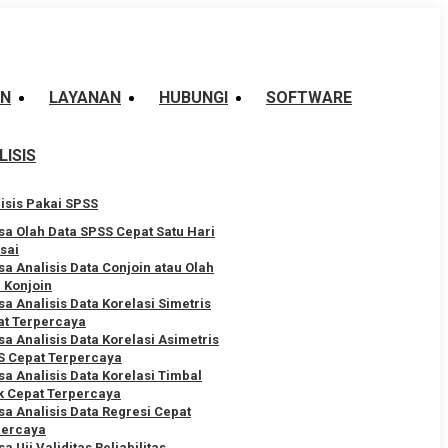
AN
LAYANAN
HUBUNGI
SOFTWARE
LISIS
isis Pakai SPSS
sa Olah Data SPSS Cepat Satu Hari
sai
sa Analisis Data Conjoin atau Olah
 Konjoin
sa Analisis Data Korelasi Simetris
at Terpercaya
sa Analisis Data Korelasi Asimetris
S Cepat Terpercaya
sa Analisis Data Korelasi Timbal
k Cepat Terpercaya
sa Analisis Data Regresi Cepat
percaya
a Uji Validitas Reliabilitas