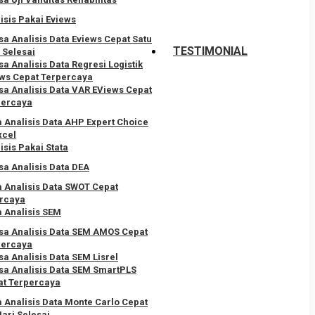
isis Pakai Eviews
sa Analisis Data Eviews Cepat Satu
TESTIMONIAL
 Selesai
sa Analisis Data Regresi Logistik
ws Cepat Terpercaya
sa Analisis Data VAR EViews Cepat
percaya
 Analisis Data AHP Expert Choice
xcel
isis Pakai Stata
sa Analisis Data DEA
 Analisis Data SWOT Cepat
rcaya
 Analisis SEM
sa Analisis Data SEM AMOS Cepat
percaya
sa Analisis Data SEM Lisrel
sa Analisis Data SEM SmartPLS
at Terpercaya
 Analisis Data Monte Carlo Cepat
Hari Selesai