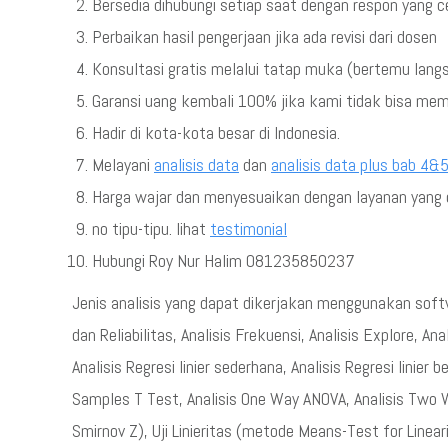
Bersedia dihubungi setiap saat dengan respon yang 
Perbaikan hasil pengerjaan jika ada revisi dari dosen
Konsultasi gratis melalui tatap muka (bertemu lang
Garansi uang kembali 100% jika kami tidak bisa me
Hadir di kota-kota besar di Indonesia.
Melayani
analisis data
dan
analisis data plus bab 4&
Harga wajar dan menyesuaikan dengan layanan yang d
no tipu-tipu. lihat
testimonial
Hubungi Roy Nur Halim 081235850237
Jenis analisis yang dapat dikerjakan menggunakan softwar
dan Reliabilitas, Analisis Frekuensi, Analisis Explore, A
Analisis Regresi linier sederhana, Analisis Regresi linier
Samples T Test, Analisis One Way ANOVA, Analisis Two 
Smirnov Z), Uji Linieritas (metode Means-Test for Linear