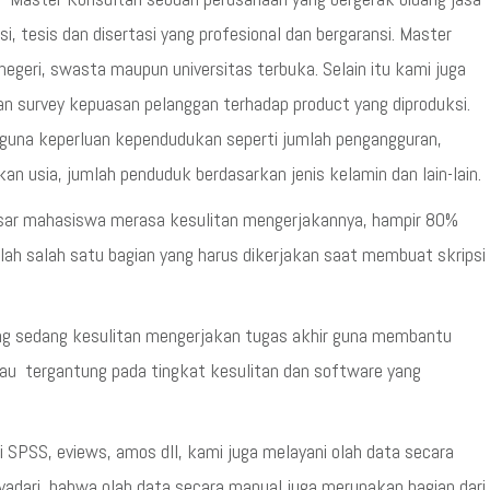
i, tesis dan disertasi yang profesional dan bergaransi. Master
geri, swasta maupun universitas terbuka. Selain itu kami juga
 survey kepuasan pelanggan terhadap product yang diproduksi.
una keperluan kependudukan seperti jumlah pengangguran,
n usia, jumlah penduduk berdasarkan jenis kelamin dan lain-lain.
esar mahasiswa merasa kesulitan mengerjakannya, hampir 80%
lah salah satu bagian yang harus dikerjakan saat membuat skripsi
ng sedang kesulitan mengerjakan tugas akhir guna membantu
kau tergantung pada tingkat kesulitan dan software yang
 SPSS, eviews, amos dll, kami juga melayani olah data secara
adari bahwa olah data secara manual juga merupakan bagian dari