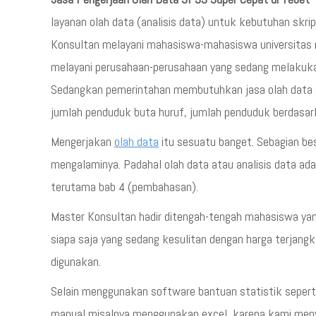
layanan olah data (analisis data) untuk kebutuhan skrips
Konsultan melayani mahasiswa-mahasiswa universitas ne
melayani perusahaan-perusahaan yang sedang melakukan
Sedangkan pemerintahan membutuhkan jasa olah data g
jumlah penduduk buta huruf, jumlah penduduk berdasarka
Mengerjakan
olah data
itu sesuatu banget. Sebagian b
mengalaminya. Padahal olah data atau analisis data ada
terutama bab 4 (pembahasan).
Master Konsultan hadir ditengah-tengah mahasiswa ya
siapa saja yang sedang kesulitan dengan harga terjang
digunakan.
Selain menggunakan software bantuan statistik seperti
manual misalnya menggunakan excel, karena kami meny