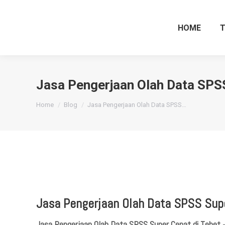
HOME
Jasa Pengerjaan Olah Data SPSS
You are here:
Home
Blog
Jasa Pengerjaan Olah Data SPSS…
Jasa Pengerjaan Olah Data SPSS Supe
Jasa Pengerjaan Olah Data SPSS Super Cepat di
Tebet