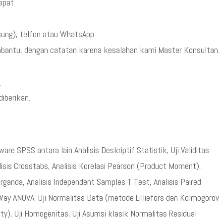
cepat
sung), telfon atau WhatsApp
mbantu, dengan catatan karena kesalahan kami Master Konsultan.
5
iberikan.
e SPSS antara lain Analisis Deskriptif Statistik, Uji Validitas
nalisis Crosstabs, Analisis Korelasi Pearson (Product Moment),
 berganda, Analisis Independent Samples T Test, Analisis Paired
Way ANOVA, Uji Normalitas Data (metode Lilliefors dan Kolmogorov
ity), Uji Homogenitas, Uji Asumsi klasik Normalitas Residual