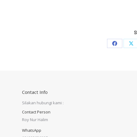
S
Share
Sha
on
on
Facebook
X
Contact Info
Silakan hubungi kami :
Contact Person
Roy Nur Halim
WhatsApp