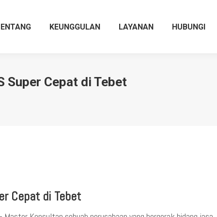
TENTANG
KEUNGGULAN
LAYANAN
HUBUNGI
 Super Cepat di Tebet
r Cepat di
Tebet
– Master Konsultan sebuah perusahaan yang bergerak bidang jasa