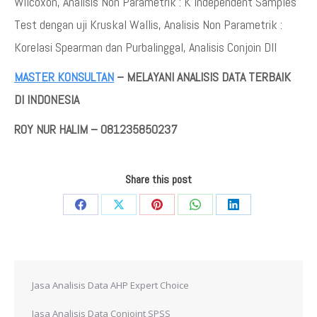
Wilcoxon, Analisis Non Parametrik : K Independent Samples
Test dengan uji Kruskal Wallis, Analisis Non Parametrik :
Korelasi Spearman dan Purbalinggal, Analisis Conjoin Dll
MASTER KONSULTAN
– MELAYANI ANALISIS DATA TERBAIK
DI INDONESIA
ROY NUR HALIM – 081235850237
Share this post
Share
Share
Share
Share
Share
on
on
on
on
on
Facebook
X
Pinterest
WhatsApp
LinkedIn
Jasa Analisis Data AHP Expert Choice
Jasa Analisis Data Conjoint SPSS