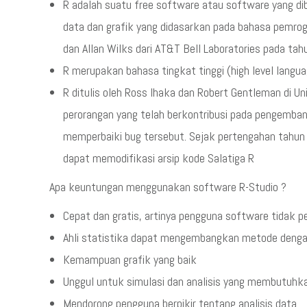
R adalah suatu free software atau software yang dib
data dan grafik yang didasarkan pada bahasa pemro
dan Allan Wilks dari AT&T Bell Laboratories pada ta
R merupakan bahasa tingkat tinggi (high level langu
R ditulis oleh Ross Ihaka dan Robert Gentleman di U
perorangan yang telah berkontribusi pada pengemba
memperbaiki bug tersebut. Sejak pertengahan tahun 
dapat memodifikasi arsip kode Salatiga R
Apa keuntungan menggunakan software R-Studio ?
Cepat dan gratis, artinya pengguna software tidak p
Ahli statistika dapat mengembangkan metode den
Kemampuan grafik yang baik
Unggul untuk simulasi dan analisis yang membutuhk
Mendorong pengguna berpikir tentang analisis data