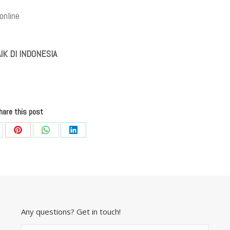
online
IK DI INDONESIA
hare this post
re
Share
Share
Share
on
on
on
Pinterest
WhatsApp
LinkedIn
Any questions? Get in touch!
Name *