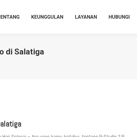
TENTANG
KEUNGGULAN
LAYANAN
HUBUNGI
 di Salatiga
alatiga
 Hari Selesai – Apa yang kamu ketahui tentang R-Studio ? R