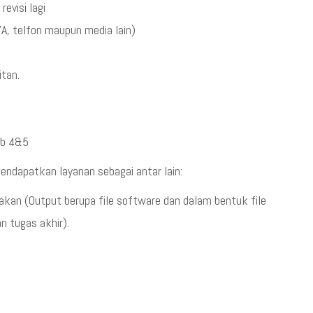
evisi lagi
, telfon maupun media lain)
tan.
ab 4&5
ndapatkan layanan sebagai antar lain:
kan (Output berupa file software dan dalam bentuk file
n tugas akhir).