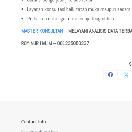
Layanan konsultasi baik tatap muka maupun secara 
Perbaikan data agar data menjadi signifikan.
MASTER KONSULTAN
– MELAYANI ANALISIS DATA TERBA
ROY NUR HALIM – 081235850237
S
Share
Sha
on
on
Facebook
X
Contact Info
Silakan hubungi kami :