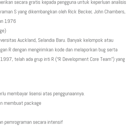
erikan secara gratis kepada pengguna untuk keperluan analisis
graman S yang dikembangkan oleh Rick Becker, John Chambers,
hun 1976
age)
niversitas Auckland, Selandia Baru. Banyak kelompok atau
ngan R dengan mengirimkan kode dan melaporkan bug serta
1997, telah ada grup inti R (“R Development Core Team”) yang
erlu membayar lisensi atas penggunaannya.
gan membuat package
an pemrograman secara intensif