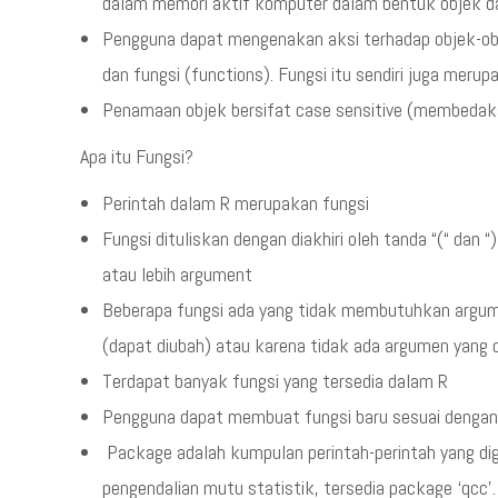
dalam memori aktif komputer dalam bentuk objek 
Pengguna dapat mengenakan aksi terhadap objek-objek
dan fungsi (functions). Fungsi itu sendiri juga meru
Penamaan objek bersifat case sensitive (membedaka
Apa itu Fungsi?
Perintah dalam R merupakan fungsi
Fungsi dituliskan dengan diakhiri oleh tanda “(“ dan 
atau lebih argument
Beberapa fungsi ada yang tidak membutuhkan argume
(dapat diubah) atau karena tidak ada argumen yang d
Terdapat banyak fungsi yang tersedia dalam R
Pengguna dapat membuat fungsi baru sesuai dengan
Package adalah kumpulan perintah-perintah yang digu
pengendalian mutu statistik, tersedia package ‘qcc’