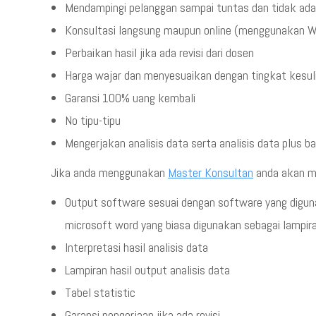
Mendampingi pelanggan sampai tuntas dan tidak ada r
Konsultasi langsung maupun online (menggunakan WA
Perbaikan hasil jika ada revisi dari dosen
Harga wajar dan menyesuaikan dengan tingkat kesuli
Garansi 100% uang kembali
No tipu-tipu
Mengerjakan analisis data serta analisis data plus b
Jika anda menggunakan
Master Konsultan
anda akan me
Output software sesuai dengan software yang diguna
microsoft word yang biasa digunakan sebagai lampira
Interpretasi hasil analisis data
Lampiran hasil output analisis data
Tabel statistic
Garansi pengerjaan jika ada revisi