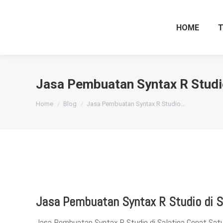
HOME
Jasa Pembuatan Syntax R Studio
You are here:
Home
Blog
Jasa Pembuatan Syntax R Studio…
Jasa Pembuatan Syntax R Studio di S
Jasa Pembuatan Syntax R Studio di Salatiga Cepat Satu