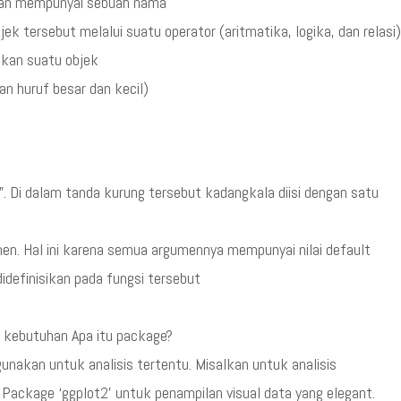
dan mempunyai sebuah nama
 tersebut melalui suatu operator (aritmatika, logika, dan relasi)
pakan suatu objek
n huruf besar dan kecil)
“)”. Di dalam tanda kurung tersebut kadangkala diisi dengan satu
n. Hal ini karena semua argumennya mempunyai nilai default
idefinisikan pada fungsi tersebut
 kebutuhan Apa itu package?
nakan untuk analisis tertentu. Misalkan untuk analisis
. Package ‘ggplot2’ untuk penampilan visual data yang elegant.