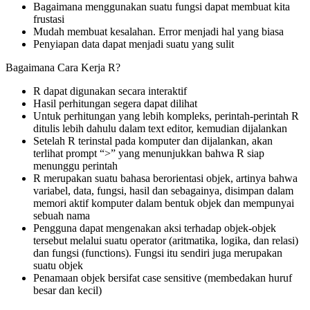
Bagaimana menggunakan suatu fungsi dapat membuat kita
frustasi
Mudah membuat kesalahan. Error menjadi hal yang biasa
Penyiapan data dapat menjadi suatu yang sulit
Bagaimana Cara Kerja R?
R dapat digunakan secara interaktif
Hasil perhitungan segera dapat dilihat
Untuk perhitungan yang lebih kompleks, perintah-perintah R
ditulis lebih dahulu dalam text editor, kemudian dijalankan
Setelah R terinstal pada komputer dan dijalankan, akan
terlihat prompt “>” yang menunjukkan bahwa R siap
menunggu perintah
R merupakan suatu bahasa berorientasi objek, artinya bahwa
variabel, data, fungsi, hasil dan sebagainya, disimpan dalam
memori aktif komputer dalam bentuk objek dan mempunyai
sebuah nama
Pengguna dapat mengenakan aksi terhadap objek-objek
tersebut melalui suatu operator (aritmatika, logika, dan relasi)
dan fungsi (functions). Fungsi itu sendiri juga merupakan
suatu objek
Penamaan objek bersifat case sensitive (membedakan huruf
besar dan kecil)