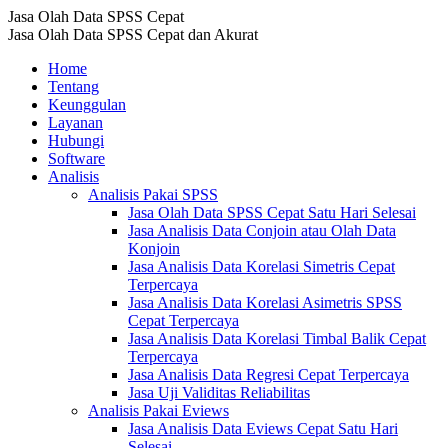
Skip
Jasa Olah Data SPSS Cepat
to
Jasa Olah Data SPSS Cepat dan Akurat
content
Home
Tentang
Keunggulan
Layanan
Hubungi
Software
Analisis
Analisis Pakai SPSS
Jasa Olah Data SPSS Cepat Satu Hari Selesai
Jasa Analisis Data Conjoin atau Olah Data
Konjoin
Jasa Analisis Data Korelasi Simetris Cepat
Terpercaya
Jasa Analisis Data Korelasi Asimetris SPSS
Cepat Terpercaya
Jasa Analisis Data Korelasi Timbal Balik Cepat
Terpercaya
Jasa Analisis Data Regresi Cepat Terpercaya
Jasa Uji Validitas Reliabilitas
Analisis Pakai Eviews
Jasa Analisis Data Eviews Cepat Satu Hari
Selesai