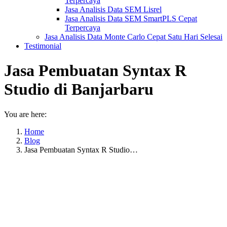
Terpercaya
Jasa Analisis Data SEM Lisrel
Jasa Analisis Data SEM SmartPLS Cepat
Terpercaya
Jasa Analisis Data Monte Carlo Cepat Satu Hari Selesai
Testimonial
Jasa Pembuatan Syntax R
Studio di Banjarbaru
You are here:
Home
Blog
Jasa Pembuatan Syntax R Studio…