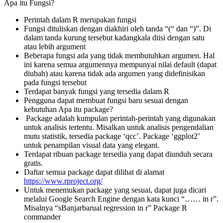
Apa itu Fungsi?
Perintah dalam R merupakan fungsi
Fungsi dituliskan dengan diakhiri oleh tanda “(“ dan “)”. Di
dalam tanda kurung tersebut kadangkala diisi dengan satu
atau lebih argument
Beberapa fungsi ada yang tidak membutuhkan argumen. Hal
ini karena semua argumennya mempunyai nilai default (dapat
diubah) atau karena tidak ada argumen yang didefinisikan
pada fungsi tersebut
Terdapat banyak fungsi yang tersedia dalam R
Pengguna dapat membuat fungsi baru sesuai dengan
kebutuhan Apa itu package?
Package adalah kumpulan perintah-perintah yang digunakan
untuk analisis tertentu. Misalkan untuk analisis pengendalian
mutu statistik, tersedia package ‘qcc’. Package ‘ggplot2’
untuk penampilan visual data yang elegant.
Terdapat ribuan package tersedia yang dapat diunduh secara
gratis.
Daftar semua package dapat dilihat di alamat
https://www.rproject.org/
Untuk menemukan package yang sesuai, dapat juga dicari
melalui Google Search Engine dengan kata kunci “…… in r”.
Misalnya “sBanjarbarual regression in r” Package R
commander