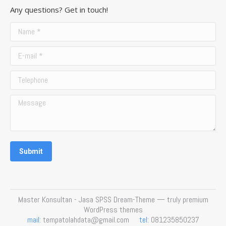
page
page
page
page
Any questions? Get in touch!
opens
opens
opens
opens
in
in
in
in
Name *
new
new
new
new
E-mail *
window
window
window
window
Telephone
Message
Submit
Master Konsultan - Jasa SPSS Dream-Theme — truly
premium
WordPress themes
mail:
tempatolahdata@gmail.com
tel:
081235850237