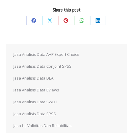
Share this post
Share
Share
Share
Share
Share
on
on
on
on
on
Facebook
X
Pinterest
WhatsApp
LinkedIn
Jasa Analisis Data AHP Expert Choice
Jasa Analisis Data Conjoint SPSS
Jasa Analisis Data DEA
Jasa Analisis Data EViews
Jasa Analisis Data SWOT
Jasa Analisis Data SPSS
Jasa Uji Validitas Dan Reliabilitas