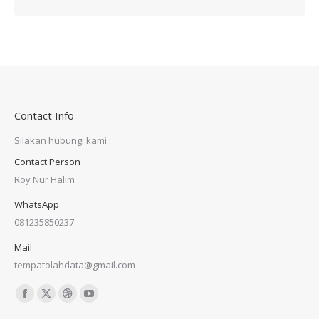
Contact Info
Silakan hubungi kami :
Contact Person
Roy Nur Halim
WhatsApp
081235850237
Mail
tempatolahdata@gmail.com
Find us on:
Facebook
X
Dribbble
YouTube