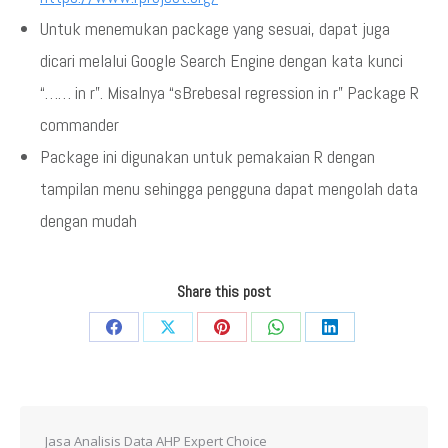
Untuk menemukan package yang sesuai, dapat juga
dicari melalui Google Search Engine dengan kata kunci
“…… in r”. Misalnya “sBrebesal regression in r” Package R
commander
Package ini digunakan untuk pemakaian R dengan
tampilan menu sehingga pengguna dapat mengolah data
dengan mudah
Share this post
Share
Share
Share
Share
Share
on
on
on
on
on
Facebook
X
Pinterest
WhatsApp
LinkedIn
Jasa Analisis Data AHP Expert Choice