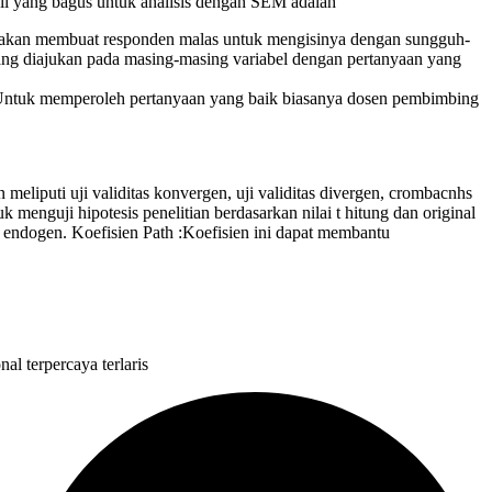
sil yang bagus untuk analisis dengan SEM adalah
tu akan membuat responden malas untuk mengisinya dengan sungguh-
 yang diajukan pada masing-masing variabel dengan pertanyaan yang
t. Untuk memperoleh pertanyaan yang baik biasanya dosen pembimbing
meliputi uji validitas konvergen, uji validitas divergen, crombacnhs
 menguji hipotesis penelitian berdasarkan nilai t hitung dan original
l endogen. Koefisien Path :Koefisien ini dapat membantu
l terpercaya terlaris