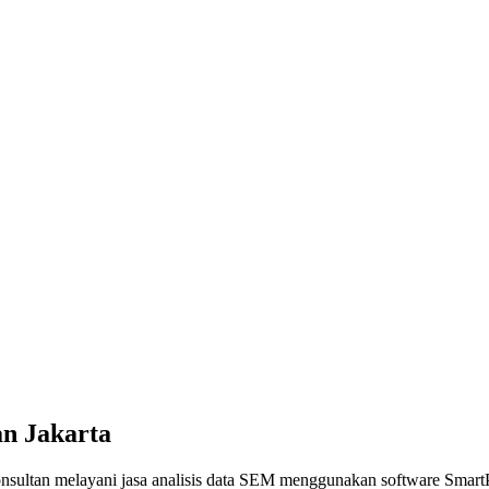
n Jakarta
nsultan melayani jasa analisis data SEM menggunakan software Smart