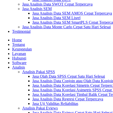
Jasa Analisis Data SWOT Cepat Terpercaya
Jasa Analisis SEM
Jasa Analisis Data SEM AMOS Cepat Terpercaya
Jasa Analisis Data SEM Lisrel
Jasa Analisis Data SEM SmartPLS Cepat Terperc
Jasa Analisis Data Monte Carlo Cepat Satu Hari Selesai
Testimonial
Home
Tentang
Keunggulan
Layanan
Hubungi
Software
Analisis
Analisis Pakai SPSS
Jasa Olah Data SPSS Cepat Satu Hari Selesai
Jasa Analisis Data Conjoin atau Olah Data Konjoi
Jasa Analisis Data Korelasi Simetris Cepat Terper
Jasa Analisis Data Korelasi Asimetris SPSS Cepat
Jasa Analisis Data Korelasi Timbal Balik Cepat Te
Jasa Analisis Data Regresi Cepat Terpercaya
Jasa Uji Validitas Reliabilitas
Analisis Pakai Eviews
Jasa Analisis Data Eviews Cepat Satu Hari Selesai