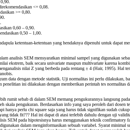
 0,90.
irekomendasikan <= 0,08.
dasikan >= 0,80.
90.
.
sikan 0,60 – 0,90.
endasikan 0,50 – 1,00.
as adapula ketentuan-ketentuan yang hendaknya dipenuhi untuk dapat m
alam analisis SEM mensyaratkan minimal sampel yang digunakan seba
ilai ekstrem, baik secara univariate maupun multivariate karena kombinas
enganalisis nilai Z yang berbeda pada rentang ± 4 (Hair, 1995). Hal te
lanobis.
am data dengan metode statistik. Uji normalitas ini perlu dilakukan, 
 penelitian ini dilakukan dengan memberikan perintah tes normalitas da
ebih rumit sebab di dalam SEM memang pengukurannya langsung pada s
 skala pengukuran. Berdasarkan info yang saya peroleh dari dosen ter
pi hanya perlu chi square saja yang harus tidak signifikan sudah cuk
 tidak fit??? Hal ini dapat di atasi terlebih dahulu dengan uji validitas
nalisis SEM pada hipotesisnya harus menggunakan teknik confirmatory 
igunakan dalam menginformasikan sebuah variabel. Syarat minimal suatu