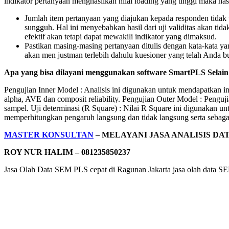
indikator pertanyaan menghasilkan nilai loading yang tinggi maka ha
Jumlah item pertanyaan yang diajukan kepada responden tidak
sungguh. Hal ini menyebabkan hasil dari uji validitas akan ti
efektif akan tetapi dapat mewakili indikator yang dimaksud.
Pastikan masing-masing pertanyaan ditulis dengan kata-kata y
akan men justman terlebih dahulu kuesioner yang telah Anda bu
Apa yang bisa dilayani menggunakan software SmartPLS Selain
Pengujian Inner Model : Analisis ini digunakan untuk mendapatkan ind
alpha, AVE dan composit reliability. Pengujian Outer Model : Pengujia
sampel. Uji determinasi (R Square) : Nilai R Square ini digunakan u
memperhitungkan pengaruh langsung dan tidak langsung serta sebagai
MASTER KONSULTAN
– MELAYANI JASA ANALISIS D
ROY NUR HALIM – 081235850237
Jasa Olah Data SEM PLS cepat di Ragunan Jakarta jasa olah data SEM 