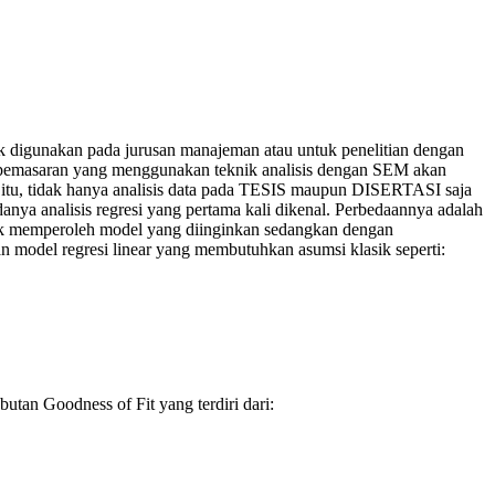
k digunakan pada jurusan manajeman atau untuk penelitian dengan
en pemasaran yang menggunakan teknik analisis dengan SEM akan
in itu, tidak hanya analisis data pada TESIS maupun DISERTASI saja
 analisis regresi yang pertama kali dikenal. Perbedaannya adalah
uk memperoleh model yang diinginkan sedangkan dengan
n model regresi linear yang membutuhkan asumsi klasik seperti:
tan Goodness of Fit yang terdiri dari: