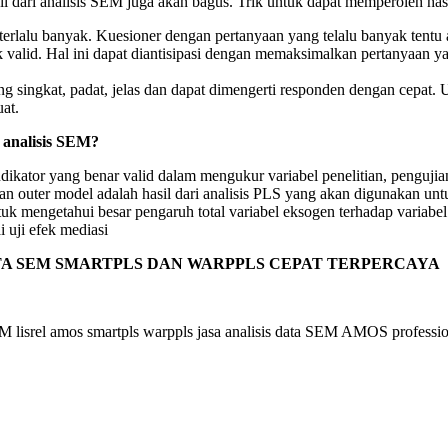
sil dari analisis SEM juga akan bagus. Trik untuk dapat memperoleh ha
 terlalu banyak. Kuesioner dengan pertanyaan yang telalu banyak ten
dak valid. Hal ini dapat diantisipasi dengan memaksimalkan pertanyaan
ang singkat, padat, jelas dan dapat dimengerti responden dengan cepa
at.
 analisis SEM?
ikator yang benar valid dalam mengukur variabel penelitian, pengujian 
n outer model adalah hasil dari analisis PLS yang akan digunakan untuk
ntuk mengetahui besar pengaruh total variabel eksogen terhadap variabe
 uji efek mediasi
ATA SEM SMARTPLS DAN WARPPLS CEPAT TERPERCAYA
lisrel amos smartpls warppls jasa analisis data SEM AMOS professiona