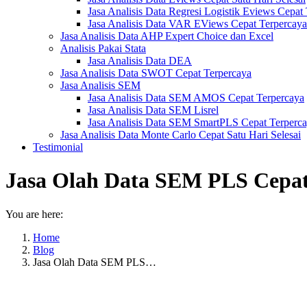
Jasa Analisis Data Regresi Logistik Eviews Cepat
Jasa Analisis Data VAR EViews Cepat Terpercaya
Jasa Analisis Data AHP Expert Choice dan Excel
Analisis Pakai Stata
Jasa Analisis Data DEA
Jasa Analisis Data SWOT Cepat Terpercaya
Jasa Analisis SEM
Jasa Analisis Data SEM AMOS Cepat Terpercaya
Jasa Analisis Data SEM Lisrel
Jasa Analisis Data SEM SmartPLS Cepat Terperc
Jasa Analisis Data Monte Carlo Cepat Satu Hari Selesai
Testimonial
Jasa Olah Data SEM PLS Cepat
You are here:
Home
Blog
Jasa Olah Data SEM PLS…