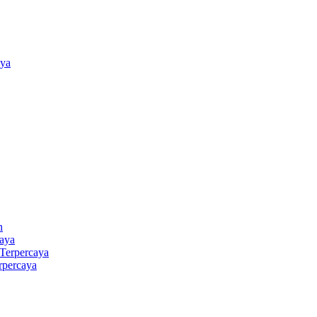
aya
n
caya
 Terpercaya
rpercaya