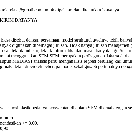
patolahdata@gmail.com untuk dipelajari dan ditentukan biayanya
 KIRIM DATANYA
biasa disebut dengan persamaan model struktural awalnya lebih banya
ah banyak digunakan diberbagai jurusan. Tidak hanya jurusan manajem
urusan teknik industri, teknik informatika dan masih banyak lagi. Sela
mulai menggunakan SEM.SEM merupakan perRagunan Jakarta dari adanya
un MEDIASI analisis perlu menganalisis regresi berulang kali unt
 maka telah diperoleh beberapa model sekaligus. Seperti halnya denga
 asumsi klasik bedanya persyaratan di dalam SEM dikenal dengan sebu
minimum.
komendasikan <= 3,00.
 0,90