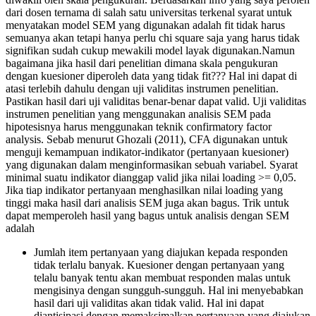
dari dosen ternama di salah satu universitas terkenal syarat untuk
menyatakan model SEM yang digunakan adalah fit tidak harus
semuanya akan tetapi hanya perlu chi square saja yang harus tidak
signifikan sudah cukup mewakili model layak digunakan.Namun
bagaimana jika hasil dari penelitian dimana skala pengukuran
dengan kuesioner diperoleh data yang tidak fit??? Hal ini dapat di
atasi terlebih dahulu dengan uji validitas instrumen penelitian.
Pastikan hasil dari uji validitas benar-benar dapat valid. Uji validitas
instrumen penelitian yang menggunakan analisis SEM pada
hipotesisnya harus menggunakan teknik confirmatory factor
analysis. Sebab menurut Ghozali (2011), CFA digunakan untuk
menguji kemampuan indikator-indikator (pertanyaan kuesioner)
yang digunakan dalam menginformasikan sebuah variabel. Syarat
minimal suatu indikator dianggap valid jika nilai loading >= 0,05.
Jika tiap indikator pertanyaan menghasilkan nilai loading yang
tinggi maka hasil dari analisis SEM juga akan bagus. Trik untuk
dapat memperoleh hasil yang bagus untuk analisis dengan SEM
adalah
Jumlah item pertanyaan yang diajukan kepada responden
tidak terlalu banyak. Kuesioner dengan pertanyaan yang
telalu banyak tentu akan membuat responden malas untuk
mengisinya dengan sungguh-sungguh. Hal ini menyebabkan
hasil dari uji validitas akan tidak valid. Hal ini dapat
diantisipasi dengan memaksimalkan pertanyaan yang diajukan