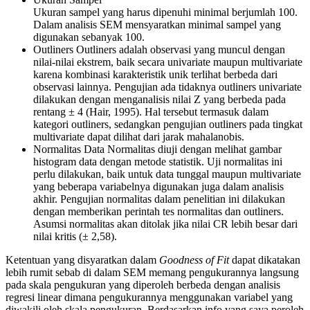
Ukuran sampel yang harus dipenuhi minimal berjumlah 100.
Dalam analisis SEM mensyaratkan minimal sampel yang
digunakan sebanyak 100.
Outliners Outliners adalah observasi yang muncul dengan
nilai-nilai ekstrem, baik secara univariate maupun multivariate
karena kombinasi karakteristik unik terlihat berbeda dari
observasi lainnya. Pengujian ada tidaknya outliners univariate
dilakukan dengan menganalisis nilai Z yang berbeda pada
rentang ± 4 (Hair, 1995). Hal tersebut termasuk dalam
kategori outliners, sedangkan pengujian outliners pada tingkat
multivariate dapat dilihat dari jarak mahalanobis.
Normalitas Data Normalitas diuji dengan melihat gambar
histogram data dengan metode statistik. Uji normalitas ini
perlu dilakukan, baik untuk data tunggal maupun multivariate
yang beberapa variabelnya digunakan juga dalam analisis
akhir. Pengujian normalitas dalam penelitian ini dilakukan
dengan memberikan perintah tes normalitas dan outliners.
Asumsi normalitas akan ditolak jika nilai CR lebih besar dari
nilai kritis (± 2,58).
Ketentuan yang disyaratkan dalam
Goodness of Fit
dapat dikatakan
lebih rumit sebab di dalam SEM memang pengukurannya langsung
pada skala pengukuran yang diperoleh berbeda dengan analisis
regresi linear dimana pengukurannya menggunakan variabel yang
diwakili oleh skala pengukuran. Berdasarkan info yang saya peroleh