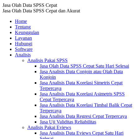
Skip
Jasa Olah Data SPSS Cepat
to
Jasa Olah Data SPSS Cepat dan Akurat
content
Home
Tentang
Keunggulan
Layanan
Hubungi
Software
Analisis
Analisis Pakai SPSS
Jasa Olah Data SPSS Cepat Satu Hari Selesai
Jasa Analisis Data Conjoin atau Olah Data
Konjoin
Jasa Analisis Data Korelasi Simetris Cepat
Terpercaya
Jasa Analisis Data Korelasi Asimetris SPSS
Cepat Terpercaya
Jasa Analisis Data Korelasi Timbal Balik Cepat
Terpercaya
Jasa Analisis Data Regresi Cepat Terpercaya
Jasa Uji Validitas Reliabilitas
Analisis Pakai Eviews
Jasa Analisis Data Eviews Cepat Satu Hari
Selesai