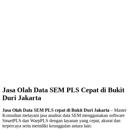
Jasa Olah Data SEM PLS Cepat di Bukit
Duri Jakarta
Jasa Olah Data SEM PLS cepat di Bukit Duri Jakarta
– Master
Konsultan melayani jasa analisis data SEM menggunakan software
SmartPLS dan WarpPLS dengan layanan yang cepat, akurat dan
terpercaya serta memiliki keunggulan antara lain: