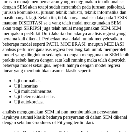
jurusan manajemen pemasaran yang menggunakan teknik analisis
dengan SEM akan tetapi sudah merambah pada jurusan psikologi,
jurusan komunikasi, jurusan teknik industri, teknik informatika dan
masih banyak lagi. Selain itu, tidak hanya analisis data pada TESIS
maupun DISERTASI saja yang telah mulai menggunakan SEM
akan tetapi SKRIPSI juga telah mulai menggunakan SEM.SEM
merupakan perBukit Duri Jakarta dari adanya analisis regresi yang
pertama kali dikenal. Perbedaannya adalah untuk menyelesaikan
beberapa model seperti PATH, MODERASI, maupun MEDIASI
analisis perlu menganalisis regresi berulang kali untuk memperoleh
model yang diinginkan sedangkan dengan menggunakan SEM lebih
praktis sebab hanya dengan satu kali running maka telah diperoleh
beberapa model sekaligus. Seperti halnya dengan model regresi
linear yang membutuhkan asumsi klasik seperti:
Uji normalitas
Uji linearitas
Uji multicolinearitas
Uji heteroskidastisitas
Uji autokorelasi
analisis menggunakan SEM ini pun membutuhkan persyaratan
layaknya asumsi klasik bedanya persyaratan di dalam SEM dikenal
dengan sebutan Goodness of Fit yang terdiri dari: