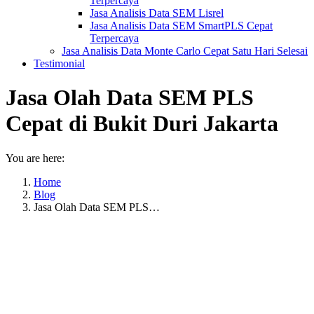
Terpercaya
Jasa Analisis Data SEM Lisrel
Jasa Analisis Data SEM SmartPLS Cepat
Terpercaya
Jasa Analisis Data Monte Carlo Cepat Satu Hari Selesai
Testimonial
Jasa Olah Data SEM PLS
Cepat di Bukit Duri Jakarta
You are here:
Home
Blog
Jasa Olah Data SEM PLS…