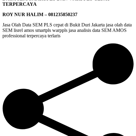
TERPERCAYA
ROY NUR HALIM – 081235850237
Jasa Olah Data SEM PLS cepat di Bukit Duri Jakarta jasa olah data
SEM lisrel amos smartpls warppls jasa analisis data SEM AMOS
professional terpercaya terlaris