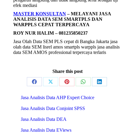
efek mediasi
MASTER KONSULTAN
– MELAYANI JASA
ANALISIS DATA SEM SMARTPLS DAN
WARPPLS CEPAT TERPERCAYA
ROY NUR HALIM – 081235850237
Jasa Olah Data SEM PLS cepat di Bangka Jakarta jasa
olah data SEM lisrel amos smartpls warppls jasa analisis
data SEM AMOS professional terpercaya terlaris
Share this post
Share
Share
Share
Share
Share
on
on
on
on
on
Jasa Analisis Data AHP Expert Choice
Facebook
X
Pinterest
WhatsApp
LinkedIn
Jasa Analisis Data Conjoint SPSS
Jasa Analisis Data DEA
Jasa Analisis Data EViews