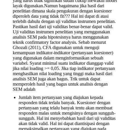
yang harus tidak signifikan sudah cukup mewakili model
layak digunakan.Namun bagaimana jika hasil dari
penelitian dimana skala pengukuran dengan kuesioner
diperoleh data yang tidak fit??? Hal ini dapat di atasi
terlebih dahulu dengan uji validitas instrumen penelitian.
Pastikan hasil dari uji validitas benar-benar dapat valid.
Uji validitas instrumen penelitian yang menggunakan
analisis SEM pada hipotesisnya harus menggunakan
teknik confirmatory factor analysis. Sebab menurut
Ghozali (2011), CFA digunakan untuk menguji
kemampuan indikator-indikator (pertanyaan kuesioner)
yang digunakan dalam menginformasikan sebuah
variabel. Syarat minimal suatu indikator dianggap valid
jika nilai loading >= 0,05. Jika tiap indikator pertanyaan
menghasilkan nilai loading yang tinggi maka hasil dari
analisis SEM juga akan bagus. Trik untuk dapat
memperoleh hasil yang bagus untuk analisis dengan
SEM adalah
Jumlah item pertanyaan yang diajukan kepada
responden tidak terlalu banyak. Kuesioner dengan
pertanyaan yang telalu banyak tentu akan membuat
responden malas untuk mengisinya dengan sungguh-
sungguh. Hal ini menyebabkan hasil dari uji validitas
akan tidak valid. Hal ini dapat diantisipasi dengan
memaksimalkan pertanyaan yang diajukan pada