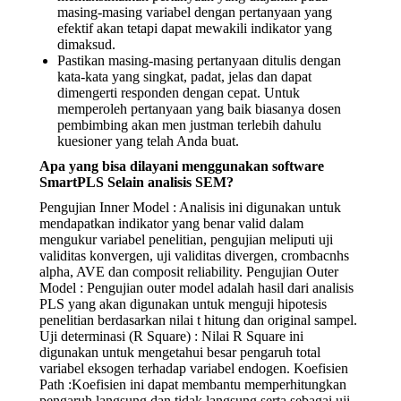
masing-masing variabel dengan pertanyaan yang
efektif akan tetapi dapat mewakili indikator yang
dimaksud.
Pastikan masing-masing pertanyaan ditulis dengan
kata-kata yang singkat, padat, jelas dan dapat
dimengerti responden dengan cepat. Untuk
memperoleh pertanyaan yang baik biasanya dosen
pembimbing akan men justman terlebih dahulu
kuesioner yang telah Anda buat.
Apa yang bisa dilayani menggunakan software
SmartPLS Selain analisis SEM?
Pengujian Inner Model : Analisis ini digunakan untuk
mendapatkan indikator yang benar valid dalam
mengukur variabel penelitian, pengujian meliputi uji
validitas konvergen, uji validitas divergen, crombacnhs
alpha, AVE dan composit reliability. Pengujian Outer
Model : Pengujian outer model adalah hasil dari analisis
PLS yang akan digunakan untuk menguji hipotesis
penelitian berdasarkan nilai t hitung dan original sampel.
Uji determinasi (R Square) : Nilai R Square ini
digunakan untuk mengetahui besar pengaruh total
variabel eksogen terhadap variabel endogen. Koefisien
Path :Koefisien ini dapat membantu memperhitungkan
pengaruh langsung dan tidak langsung serta sebagai uji