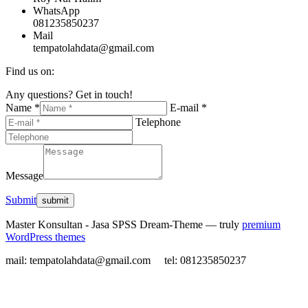
WhatsApp
081235850237
Mail
tempatolahdata@gmail.com
Find us on:
Facebook
X
Dribbble
YouTube
Any questions? Get in touch!
page
page
page
page
Name *
E-mail *
opens
opens
opens
opens
Telephone
in
in
in
in
new
new
new
new
window
window
window
window
Message
Submit
Master Konsultan - Jasa SPSS Dream-Theme — truly
premium
WordPress themes
mail:
tempatolahdata@gmail.com
tel:
081235850237
t
T