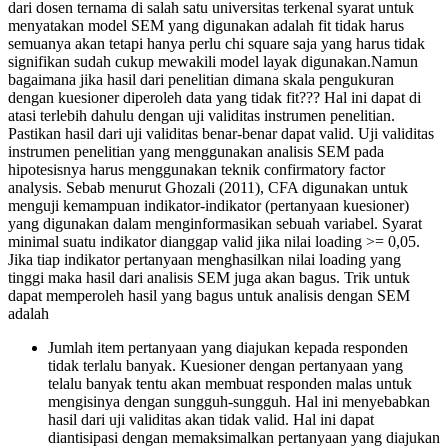
dari dosen ternama di salah satu universitas terkenal syarat untuk
menyatakan model SEM yang digunakan adalah fit tidak harus
semuanya akan tetapi hanya perlu chi square saja yang harus tidak
signifikan sudah cukup mewakili model layak digunakan.Namun
bagaimana jika hasil dari penelitian dimana skala pengukuran
dengan kuesioner diperoleh data yang tidak fit??? Hal ini dapat di
atasi terlebih dahulu dengan uji validitas instrumen penelitian.
Pastikan hasil dari uji validitas benar-benar dapat valid. Uji validitas
instrumen penelitian yang menggunakan analisis SEM pada
hipotesisnya harus menggunakan teknik confirmatory factor
analysis. Sebab menurut Ghozali (2011), CFA digunakan untuk
menguji kemampuan indikator-indikator (pertanyaan kuesioner)
yang digunakan dalam menginformasikan sebuah variabel. Syarat
minimal suatu indikator dianggap valid jika nilai loading >= 0,05.
Jika tiap indikator pertanyaan menghasilkan nilai loading yang
tinggi maka hasil dari analisis SEM juga akan bagus. Trik untuk
dapat memperoleh hasil yang bagus untuk analisis dengan SEM
adalah
Jumlah item pertanyaan yang diajukan kepada responden
tidak terlalu banyak. Kuesioner dengan pertanyaan yang
telalu banyak tentu akan membuat responden malas untuk
mengisinya dengan sungguh-sungguh. Hal ini menyebabkan
hasil dari uji validitas akan tidak valid. Hal ini dapat
diantisipasi dengan memaksimalkan pertanyaan yang diajukan