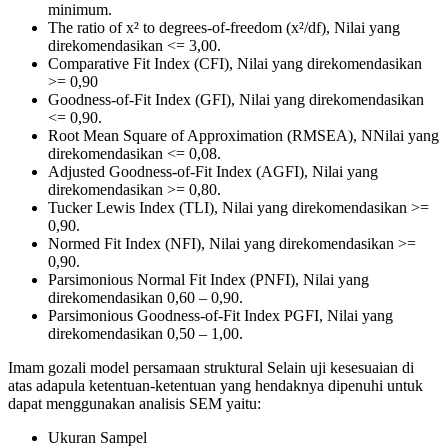
minimum.
The ratio of x² to degrees-of-freedom (x²/df), Nilai yang
direkomendasikan <= 3,00.
Comparative Fit Index (CFI), Nilai yang direkomendasikan
>= 0,90
Goodness-of-Fit Index (GFI), Nilai yang direkomendasikan
<= 0,90.
Root Mean Square of Approximation (RMSEA), NNilai yang
direkomendasikan <= 0,08.
Adjusted Goodness-of-Fit Index (AGFI), Nilai yang
direkomendasikan >= 0,80.
Tucker Lewis Index (TLI), Nilai yang direkomendasikan >=
0,90.
Normed Fit Index (NFI), Nilai yang direkomendasikan >=
0,90.
Parsimonious Normal Fit Index (PNFI), Nilai yang
direkomendasikan 0,60 – 0,90.
Parsimonious Goodness-of-Fit Index PGFI, Nilai yang
direkomendasikan 0,50 – 1,00.
Imam gozali model persamaan struktural Selain uji kesesuaian di
atas adapula ketentuan-ketentuan yang hendaknya dipenuhi untuk
dapat menggunakan analisis SEM yaitu:
Ukuran Sampel