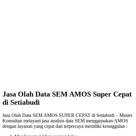
Jasa Olah Data SEM AMOS Super Cepat
di Setiabudi
Jasa Olah Data SEM AMOS SUPER CEPAT di Setiabudi – Master
Konsultan melayani jasa analisis data SEM menggunakan AMOS
dengan layanan yang cepat dan terpercaya memiliki keunggulan :