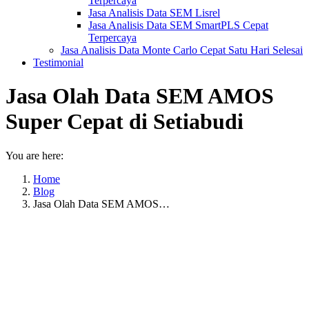
Terpercaya
Jasa Analisis Data SEM Lisrel
Jasa Analisis Data SEM SmartPLS Cepat
Terpercaya
Jasa Analisis Data Monte Carlo Cepat Satu Hari Selesai
Testimonial
Jasa Olah Data SEM AMOS
Super Cepat di Setiabudi
You are here:
Home
Blog
Jasa Olah Data SEM AMOS…