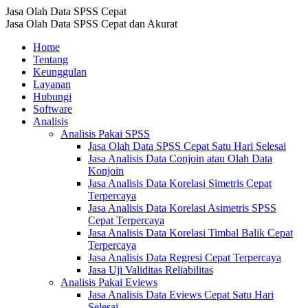
Skip
Jasa Olah Data SPSS Cepat
to
Jasa Olah Data SPSS Cepat dan Akurat
content
Home
Tentang
Keunggulan
Layanan
Hubungi
Software
Analisis
Analisis Pakai SPSS
Jasa Olah Data SPSS Cepat Satu Hari Selesai
Jasa Analisis Data Conjoin atau Olah Data
Konjoin
Jasa Analisis Data Korelasi Simetris Cepat
Terpercaya
Jasa Analisis Data Korelasi Asimetris SPSS
Cepat Terpercaya
Jasa Analisis Data Korelasi Timbal Balik Cepat
Terpercaya
Jasa Analisis Data Regresi Cepat Terpercaya
Jasa Uji Validitas Reliabilitas
Analisis Pakai Eviews
Jasa Analisis Data Eviews Cepat Satu Hari
Selesai