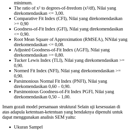
minimum.
The ratio of x² to degrees-of-freedom (x²/df), Nilai yang
direkomendasikan <= 3,00.
Comparative Fit Index (CFI), Nilai yang direkomendasikan
>= 0,90
Goodness-of-Fit Index (GFI), Nilai yang direkomendasikan
<= 0,90.
Root Mean Square of Approximation (RMSEA), NNilai yang
direkomendasikan <= 0,08.
Adjusted Goodness-of-Fit Index (AGFI), Nilai yang
direkomendasikan >= 0,80.
Tucker Lewis Index (TLI), Nilai yang direkomendasikan >=
0,90.
Normed Fit Index (NFI), Nilai yang direkomendasikan >=
0,90.
Parsimonious Normal Fit Index (PNFI), Nilai yang
direkomendasikan 0,60 – 0,90.
Parsimonious Goodness-of-Fit Index PGFI, Nilai yang
direkomendasikan 0,50 – 1,00.
Imam gozali model persamaan struktural Selain uji kesesuaian di
atas adapula ketentuan-ketentuan yang hendaknya dipenuhi untuk
dapat menggunakan analisis SEM yaitu:
Ukuran Sampel