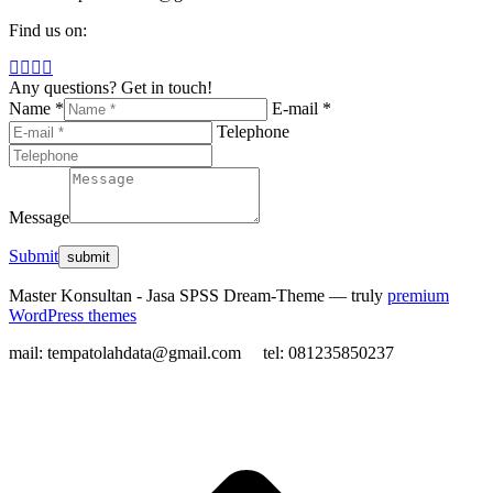
Find us on:
Facebook
X
Dribbble
YouTube
page
page
page
page
Any questions? Get in touch!
opens
opens
opens
opens
Name *
E-mail *
in
in
in
in
Telephone
new
new
new
new
window
window
window
window
Message
Submit
Master Konsultan - Jasa SPSS Dream-Theme — truly
premium
WordPress themes
mail:
tempatolahdata@gmail.com
tel:
081235850237
t
T