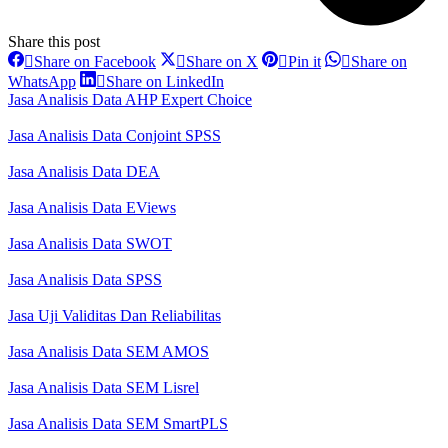
Share this post
Share
Share
Share
Share on Facebook
Share on X
Pin it
Share on
on
on
on
Share
Share
WhatsApp
Share on LinkedIn
Facebook
X
Pinterest
on
on
Jasa Analisis Data AHP Expert Choice
WhatsApp
LinkedIn
Jasa Analisis Data Conjoint SPSS
Jasa Analisis Data DEA
Jasa Analisis Data EViews
Jasa Analisis Data SWOT
Jasa Analisis Data SPSS
Jasa Uji Validitas Dan Reliabilitas
Jasa Analisis Data SEM AMOS
Jasa Analisis Data SEM Lisrel
Jasa Analisis Data SEM SmartPLS