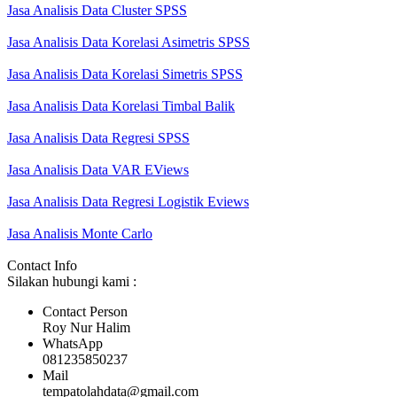
Jasa Analisis Data Cluster SPSS
Jasa Analisis Data Korelasi Asimetris SPSS
Jasa Analisis Data Korelasi Simetris SPSS
Jasa Analisis Data Korelasi Timbal Balik
Jasa Analisis Data Regresi SPSS
Jasa Analisis Data VAR EViews
Jasa Analisis Data Regresi Logistik Eviews
Jasa Analisis Monte Carlo
Contact Info
Silakan hubungi kami :
Contact Person
Roy Nur Halim
WhatsApp
081235850237
Mail
tempatolahdata@gmail.com