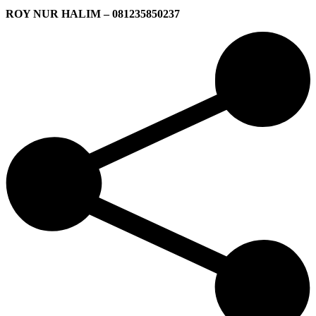
ROY NUR HALIM – 081235850237