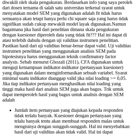
diwakili oleh skala pengukuran. Berdasarkan info yang saya peroleh
dari dosen ternama di salah satu universitas terkenal syarat untuk
menyatakan model SEM yang digunakan adalah fit tidak harus
semuanya akan tetapi hanya perlu chi square saja yang harus tidak
signifikan sudah cukup mewakili model layak digunakan.Namun
bagaimana jika hasil dari penelitian dimana skala pengukuran
dengan kuesioner diperoleh data yang tidak fit??? Hal ini dapat di
atasi terlebih dahulu dengan uji validitas instrumen penelitian.
Pastikan hasil dari uji validitas benar-benar dapat valid. Uji validitas
instrumen penelitian yang menggunakan analisis SEM pada
hipotesisnya harus menggunakan teknik confirmatory factor
analysis. Sebab menurut Ghozali (2011), CFA digunakan untuk
menguji kemampuan indikator-indikator (pertanyaan kuesioner)
yang digunakan dalam menginformasikan sebuah variabel. Syarat
minimal suatu indikator dianggap valid jika nilai loading >= 0,05.
Jika tiap indikator pertanyaan menghasilkan nilai loading yang
tinggi maka hasil dari analisis SEM juga akan bagus. Trik untuk
dapat memperoleh hasil yang bagus untuk analisis dengan SEM
adalah
Jumlah item pertanyaan yang diajukan kepada responden
tidak terlalu banyak. Kuesioner dengan pertanyaan yang
telalu banyak tentu akan membuat responden malas untuk
mengisinya dengan sungguh-sungguh. Hal ini menyebabkan
hasil dari uji validitas akan tidak valid. Hal ini dapat