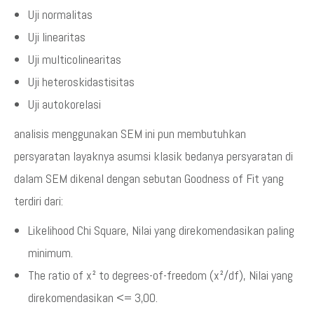
Uji normalitas
Uji linearitas
Uji multicolinearitas
Uji heteroskidastisitas
Uji autokorelasi
analisis menggunakan SEM ini pun membutuhkan
persyaratan layaknya asumsi klasik bedanya persyaratan di
dalam SEM dikenal dengan sebutan Goodness of Fit yang
terdiri dari:
Likelihood Chi Square, Nilai yang direkomendasikan paling
minimum.
The ratio of x² to degrees-of-freedom (x²/df), Nilai yang
direkomendasikan <= 3,00.