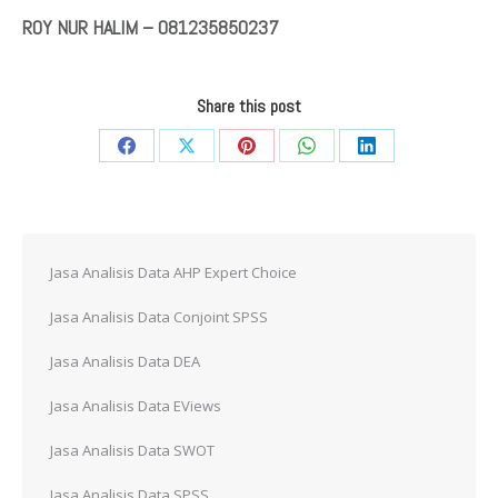
ROY NUR HALIM – 081235850237
Share this post
Share
Share
Share
Share
Share
on
on
on
on
on
Facebook
X
Pinterest
WhatsApp
LinkedIn
Jasa Analisis Data AHP Expert Choice
Jasa Analisis Data Conjoint SPSS
Jasa Analisis Data DEA
Jasa Analisis Data EViews
Jasa Analisis Data SWOT
Jasa Analisis Data SPSS