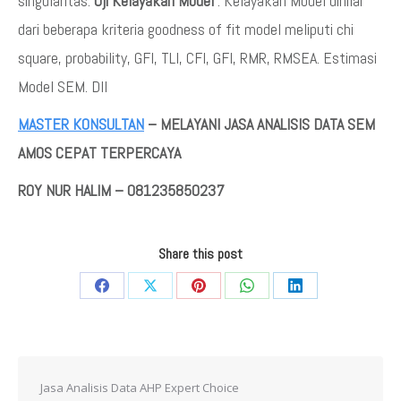
singularitas.
Uji Kelayakan Model
: Kelayakan Model dinilai
dari beberapa kriteria goodness of fit model meliputi chi
square, probability, GFI, TLI, CFI, GFI, RMR, RMSEA. Estimasi
Model SEM. Dll
MASTER KONSULTAN
– MELAYANI JASA ANALISIS DATA SEM
AMOS CEPAT TERPERCAYA
ROY NUR HALIM – 081235850237
Share this post
Share
Share
Share
Share
Share
on
on
on
on
on
Facebook
X
Pinterest
WhatsApp
LinkedIn
Jasa Analisis Data AHP Expert Choice